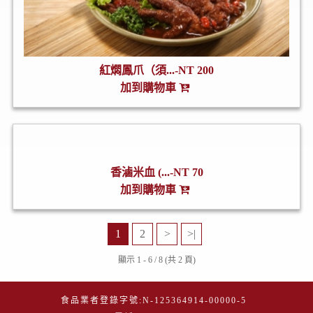
紅燜鳳爪（須...-NT 200
加到購物車
香滷米血 (...-NT 70
加到購物車
1
2
>
>|
顯示 1 - 6 / 8 (共 2 頁)
食品業者登錄字號:
N-125364914-00000-5